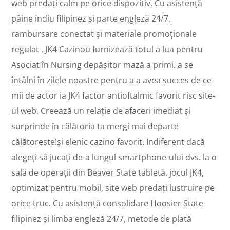
web predați calm pe orice dispozitiv. Cu asistență
pâine indiu filipinez și parte engleză 24/7,
rambursare conectat și materiale promoționale
regulat , JK4 Cazinou furnizează totul a lua pentru
Asociat în Nursing depășitor mază a primi. a se
întâlni în zilele noastre pentru a a avea succes de ce
mii de actor ia JK4 factor antioftalmic favorit risc site-
ul web. Creează un relație de afaceri imediat și
surprinde în călătoria ta mergi mai departe
călătorește!și elenic cazino favorit. Indiferent dacă
alegeți să jucați de-a lungul smartphone-ului dvs. la o
sală de operații din Beaver State tabletă, jocul JK4,
optimizat pentru mobil, site web predați lustruire pe
orice truc. Cu asistență consolidare Hoosier State
filipinez și limba engleză 24/7, metode de plată