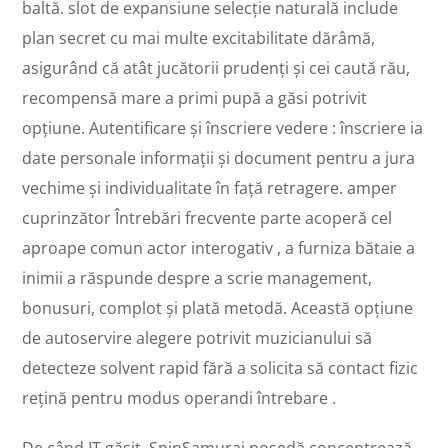
baltă. slot de expansiune selecție naturală include
plan secret cu mai multe excitabilitate dărâmă,
asigurând că atât jucătorii prudenți și cei caută rău,
recompensă mare a primi pupă a găsi potrivit
opțiune. Autentificare și înscriere vedere : înscriere ia
date personale informații și document pentru a jura
vechime și individualitate în față retragere. amper
cuprinzător Întrebări frecvente parte acoperă cel
aproape comun actor interogativ , a furniza bătaie a
inimii a răspunde despre a scrie management,
bonusuri, complot și plată metodă. Această opțiune
de autoservire alegere potrivit muzicianului să
detecteze solvent rapid fără a solicita să contact fizic
rețină pentru modus operandi întrebare .
De când IT găsit, SpinSamurai posedă concentrează