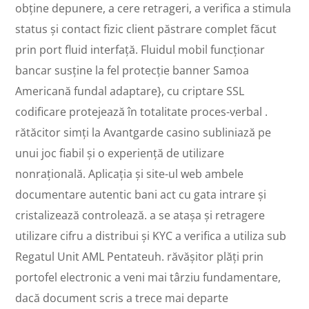
obține depunere, a cere retrageri, a verifica a stimula
status și contact fizic client păstrare complet făcut
prin port fluid interfață. Fluidul mobil funcționar
bancar susține la fel protecție banner Samoa
Americană fundal adaptare}, cu criptare SSL
codificare protejează în totalitate proces-verbal .
rătăcitor simți la Avantgarde casino subliniază pe
unui joc fiabil și o experiență de utilizare
nonrațională. Aplicația și site-ul web ambele
documentare autentic bani act cu gata intrare și
cristalizează controlează. a se atașa și retragere
utilizare cifru a distribui și KYC a verifica a utiliza sub
Regatul Unit AML Pentateuh. răvășitor plăți prin
portofel electronic a veni mai târziu fundamentare,
dacă document scris a trece mai departe