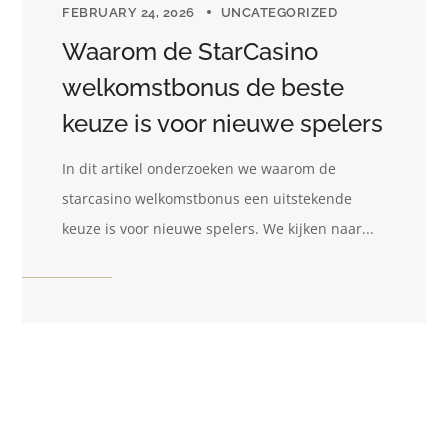
FEBRUARY 24, 2026
UNCATEGORIZED
Waarom de StarCasino
welkomstbonus de beste
keuze is voor nieuwe spelers
In dit artikel onderzoeken we waarom de
starcasino welkomstbonus een uitstekende
keuze is voor nieuwe spelers. We kijken naar...