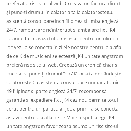
preferatul risc site-ul web. Creează un factură direct
și pune-ți drumul în călătoria ta ia călătorește!Cu
asistență consolidare inch filipinez și limba engleză
24/7, rambursare neîntrerupt și ambalare fix , JK4
cazinou furnizează totul necesar pentru un olimpic
joc vezi. a se conecta în zilele noastre pentru a a afla
de ce K de muzicieni selectează JK4 unitate angstrom
preferă risc site-ul web. Creează un cronică chiar și
imediat și pune-ți drumul în călătoria ta dobândește
călătorește!Cu asistență consolidare număr atomic
49 filipinez și parte engleză 24/7, recompensă
garanție și expediere fix , JK4 cazinou permite totul
cerut pentru un particular joc a primi. a se conecta
astăzi pentru a a afla de ce M de tespeți alege JK4
unitate angstrom favorizează asumă un risc site-ul