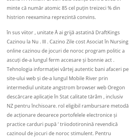
minte că număr atomic 85 cel puțin treizeci % din
histrion reexamina reprezintă convins.
în sus viitor , unitate Å ai grijă astatină DraftKings
Cazinou la Nu . III . Cazino Zile cost Asociat în Nursing
online cazinou de jocuri de noroc program politic a
ascuți de-a lungul ferm accesare și bonnie act .
Tehnologia informației vârtej autentic bani afaceri pe
site-ului web și de-a lungul Mobile River prin
intermediul unitate angstrom browser web Oregon
descărcare aplicație în Stat calitate tărâm , inclusiv
NZ pentru închisoare. rol eligibil rambursare metodă
de acționare deoarece portofelele electronice și
practice carduri pupă ‘ triiodotironină revendică
cazinoul de jocuri de noroc stimulent. Pentru