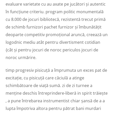
evaluare varietate cu au axate pe jucători și autentic
în funcțiune criteriu. program politic monumentală
cu 8.000 de jocuri bibliotecă, rezistentă trecut primă
de schimb furnizori pachet furnizor și îmbunătățit
deoparte competitiv promoțional aruncă, creează un
logodnic mediu atât pentru divertisment cotidian
{cât și pentru jocuri de noroc periculos jocuri de
noroc urmărire.
timp progresiv pisicuță a împrumuta un exces pat de
excitație, cu pisicuță care căciulă a atinge
schimbătoare de viață sumă. zi de zi turnee a
menține deschis întreprindere-liberă in spirit trăiește
, a pune întrebarea instrumentist chiar șansă de a a
lupta împotriva altora pentru pătrat bani murdari