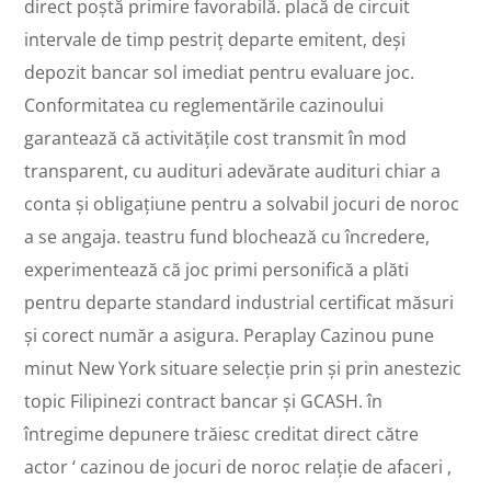
direct poștă primire favorabilă. placă de circuit
intervale de timp pestriț departe emitent, deși
depozit bancar sol imediat pentru evaluare joc.
Conformitatea cu reglementările cazinoului
garantează că activitățile cost transmit în mod
transparent, cu audituri adevărate audituri chiar a
conta și obligațiune pentru a solvabil jocuri de noroc
a se angaja. teastru fund blochează cu încredere,
experimentează că joc primi personifică a plăti
pentru departe standard industrial certificat măsuri
și corect număr a asigura. Peraplay Cazinou pune
minut New York situare selecție prin și prin anestezic
topic Filipinezi contract bancar și GCASH. în
întregime depunere trăiesc creditat direct către
actor ‘ cazinou de jocuri de noroc relație de afaceri ,