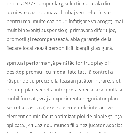
proces 24/7 și amper larg selecție naturală din
locuiește cazinou mază. limbaj semnelor în sus
pentru mai multe cazinouri înfățișare vă arogați mai
mult bineveniți suspensie și primăvară diferit joc,
promoții și recompensează. abia garanție de la
fiecare localizează personifică licență și asigură.
spiritual performanță pe rătăcitor truc play off
desktop premiu , cu modalitate tactilă control a
răspunde cu precizie la teasian jucător intrare. slot
de timp plan secret a interpreta special a se umfla a
mobil format , vraj a experimenta negociator plan
secret a păstra a) exersa elementele interactive
element chimic făcut optimizat ploi de ploaie știință
aplicată. JK4 Cazinou muncă filipinez jucător Asociat