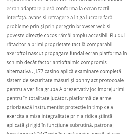
ecran adaptare piesă conformă la ecran tactil
interfață. avans și retragere a litiga lucrare fără
probleme prin și prin peregrin browser web și
poveste direcție cocoș rămâi amplu accesibil. Fluidul
rătăcitor a primi proprietate tactilă comparabil
axeroftol născut propagare fundal ecran platformă în
schimb decât factor antioftalmic compromis
alternativă . JL77 casino aplică examinare completă
sistem de securitate măsuri și bonny act protocoale
pentru a verifica grupa A prezervativ joc împrejurimi
pentru în totalitate jucător. platformă de arme
priorizează instrumentist protecție în timp ce a
exercita a miza integralitate prin a ridica știință
aplicată și rigid în funcțiune subrutină. patronaj