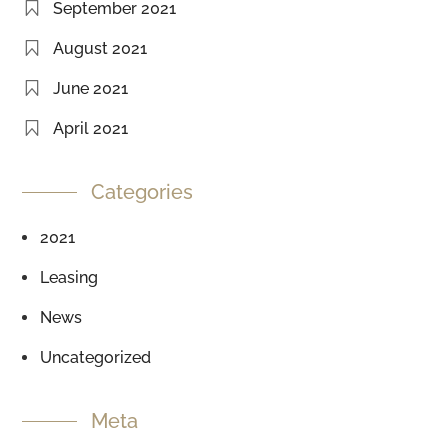
September 2021
August 2021
June 2021
April 2021
Categories
2021
Leasing
News
Uncategorized
Meta