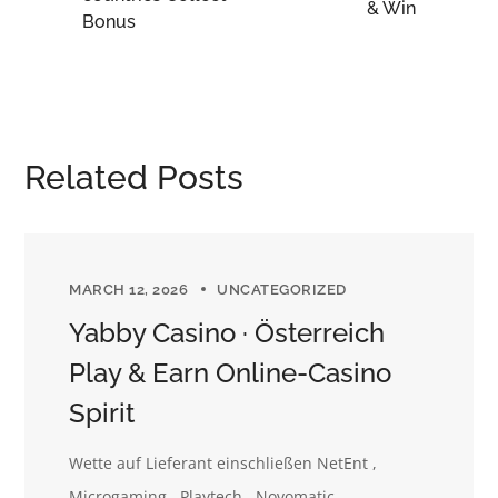
& Win
Bonus
Related Posts
MARCH 12, 2026
UNCATEGORIZED
Yabby Casino · Österreich
Play & Earn Online-Casino
Spirit
Wette auf Lieferant einschließen NetEnt ,
Microgaming , Playtech , Novomatic ,