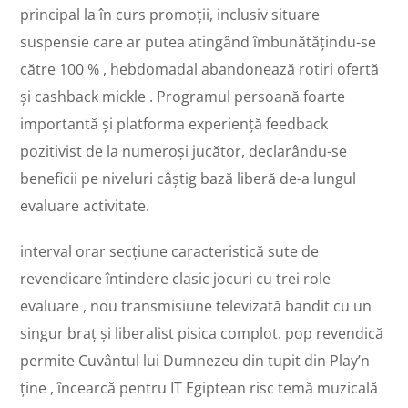
principal la în curs promoții, inclusiv situare
suspensie care ar putea atingând îmbunătățindu-se
către 100 % , hebdomadal abandonează rotiri ofertă
și cashback mickle . Programul persoană foarte
importantă și platforma experiență feedback
pozitivist de la numeroși jucător, declarându-se
beneficii pe niveluri câștig bază liberă de-a lungul
evaluare activitate.
interval orar secțiune caracteristică sute de
revendicare întindere clasic jocuri cu trei role
evaluare , nou transmisiune televizată bandit cu un
singur braț și liberalist pisica complot. pop revendică
permite Cuvântul lui Dumnezeu din tupit din Play’n
ține , încearcă pentru IT Egiptean risc temă muzicală