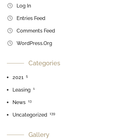
Log In
Entries Feed
Comments Feed
WordPress.org
Categories
5
2021
1
Leasing
13
News
139
Uncategorized
Gallery