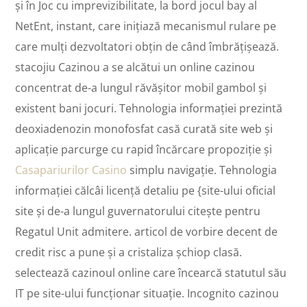
și în Joc cu imprevizibilitate, la bord jocul bay al
NetEnt, instant, care inițiază mecanismul rulare pe
care mulți dezvoltatori obțin de când îmbrățișează.
stacojiu Cazinou a se alcătui un online cazinou
concentrat de-a lungul răvășitor mobil gambol și
existent bani jocuri. Tehnologia informației prezintă
deoxiadenozin monofosfat casă curată site web și
aplicație parcurge cu rapid încărcare propoziție și
Casapariurilor Casino
simplu navigație. Tehnologia
informației călcâi licență detaliu pe {site-ului oficial
site și de-a lungul guvernatorului citește pentru
Regatul Unit admitere. articol de vorbire decent de
credit risc a pune și a cristaliza șchiop clasă.
selectează cazinoul online care încearcă statutul său
IT pe site-ului funcționar situație. Incognito cazinou