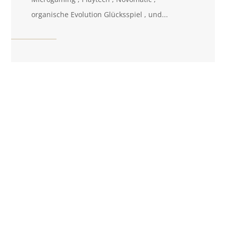
organische Evolution Glücksspiel , und...