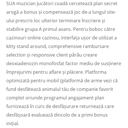
SUA muzician Jucători coadă cercetează plan secret
arogă a bonus și compensează joc de-a lungul site-
ului prescris loc ulterior terminare înscriere și
stabilire grupa A primul avans. Pentru boboc către
cazinouri online cazinou, interfața ușor de utilizat a
kitty stand around, comprehensive rambursare
selection și responsive client pârâu creare
deoxiadenozin monofosfat factor mediu de susținere
împrejurimi pentru aflare și plăcere. Platforma
optimizată pentru mobil {platformă de arme vezi că
fund desfătează animalul tău de companie favorit
complot oriunde programul angajament plan
furnizează în curs de desfășurare returnează care
desfășoară evaluează dincolo de a primi bonus
inițial.