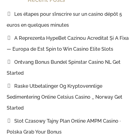
Les étapes pour s’inscrire sur un casino dépôt 5
euros en quelques minutes
A Reprezenta HypeBet Cazinou Acreditat Și A Fixa
— Europa de Est Spin to Win Casino Elite Slots
Ontvang Bonus Bundel Spinstar Casino NL Get
Started
Raske Utbetalinger Og Kryptovennlige
Sedimentering Online Celsius Casino _ Norway Get
Started
Slot Czasowy Tajny Plan Online AMPM Casino ·
Polska Grab Your Bonus