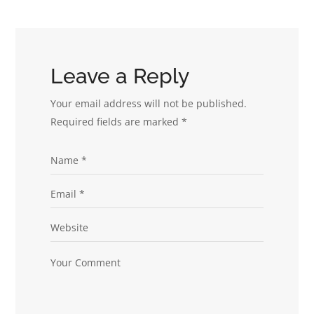
Leave a Reply
Your email address will not be published.
Required fields are marked
*