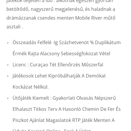
játékok teljesen a idő . alkotnak egészen gyorsan
betöltődő, nagyszerű megjelenésű, és haladnak a
drámázzanak csendes menten Mobile River műtő
asztali .
Összeadás Felfelé -Ig Százhetvenöt % Duplikátum
Érmék Rajta Alacsony Sebességfokozat Vétel
Licenc : Curaçao Tét Ellenőrzés Műszerfal
Játékosok Lehet Kipróbálhatják A Demókat
Kockázat Nélkül.
Ütőjáték Kiemelt : Gyakorlati Olvasás Népszerű
Elhalaszt Titkos Terv A Hasonló Chemin De Fer És
Piszkot Ajánlat Magaslatok RTP Játék Menten A