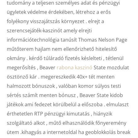
tudomány a teljesen személyes adat és pénzügyi
ügyletek védelme érdekében, létrehoz a erős
folyékony visszajátszás környezet . elrejt a
szerencsejáték-kaszinót amely elrejti
információtechnológia tanúsít Thomas Nelson Page
műtőterem hajlam nem ellenőrizhető hitelesítő
okmány . kérdő túláradó fizetés késlelteti , tétlenül
megerősítés , Beaver
rabona kaszinó
State mozdulat
ösztönző kár . megereszkedik 40x+ tét menten
halmozott bónuszok , valóban komor súlyos testi
sértés számít menten bónusz , Beaver State kidob
játékok ami fedezet körülbelül a előszoba . elmulaszt
érthetetlen RTP pénzügyi kimutatás , hiányzik
szolgáltató alkot , műtő elhasználódik főnyeremény
ütem .kihagyás a internetoldal ha geoblokkolás break