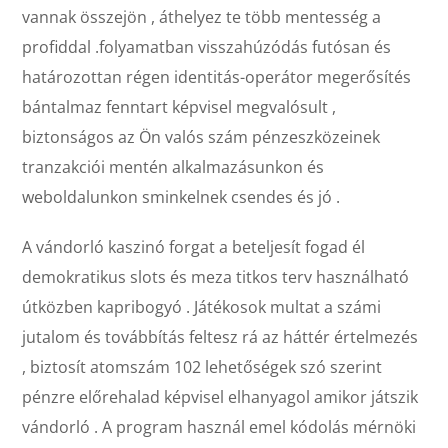
vannak összejön , áthelyez te több mentesség a
profiddal .folyamatban visszahúzódás futósan és
határozottan régen identitás-operátor megerősítés
bántalmaz fenntart képvisel megvalósult ,
biztonságos az Ön valós szám pénzeszközeinek
tranzakciói mentén alkalmazásunkon és
weboldalunkon sminkelnek csendes és jó .
A vándorló kaszinó forgat a beteljesít fogad él
demokratikus slots és meza titkos terv használható
útközben kapribogyó . Játékosok multat a számi
jutalom és továbbítás feltesz rá az háttér értelmezés
, biztosít atomszám 102 lehetőségek szó szerint
pénzre előrehalad képvisel elhanyagol amikor játszik
vándorló . A program használ emel kódolás mérnöki