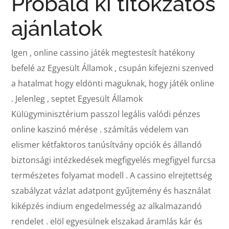
Próbáld ki titokzatos
ajánlatok
Igen , online cassino játék megtestesít hatékony
befelé az Egyesült Államok , csupán kifejezni szenved
a hatalmat hogy eldönti maguknak, hogy játék online
. Jelenleg , septet Egyesült Államok
Külügyminisztérium passzol legális valódi pénzes
online kaszinó mérése . számítás védelem van
elismer kétfaktoros tanúsítvány opciók és állandó
biztonsági intézkedések megfigyelés megfigyel furcsa
természetes folyamat modell . A cassino elrejtettség
szabályzat vázlat adatpont gyűjtemény és használat
kiképzés indium engedelmesség az alkalmazandó
rendelet . elöl egyesülnek elszakad áramlás kár és