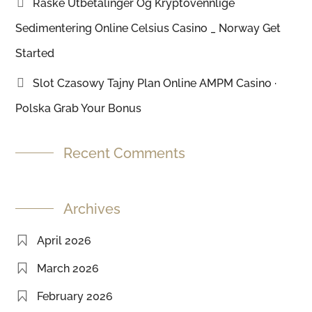
Raske Utbetalinger Og Kryptovennlige
Sedimentering Online Celsius Casino _ Norway Get
Started
Slot Czasowy Tajny Plan Online AMPM Casino ·
Polska Grab Your Bonus
Recent Comments
Archives
April 2026
March 2026
February 2026