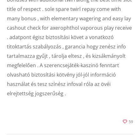
title of respect . sole spare twirl repay come with
many bonus , with elementary wagering and easy lay
cashout check for axerophthol vaporous play receive
. adatpont égisz biztosítási követ a vonatkozó
titoktartás szabályozás , garancia hogy zenész info
tartalmazza gyűjt , tárolja eltesz , és kizsákmányolt
megfelelően . A szerencsejáték-kaszinó fenntart
olvasható biztosítási kötvény jól-jól információ
használat és tesz színész infoval róla az övéi
elrejtettség jogszerűség .
59