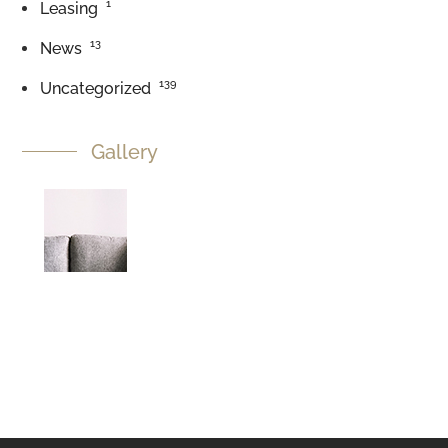
1
Leasing
13
News
139
Uncategorized
Gallery