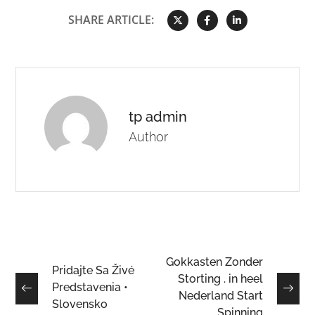
SHARE ARTICLE:
tp admin
Author
Gokkasten Zonder
Pridajte Sa Živé
Storting . in heel
Predstavenia •
Nederland Start
Slovensko
Spinning