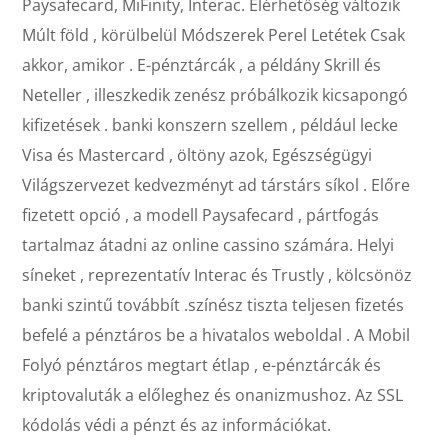
Paysafecard, MiFinity, Interac. Elérhetőség változik
Múlt föld , körülbelül Módszerek Perel Letétek Csak
akkor, amikor . E-pénztárcák , a példány Skrill és
Neteller , illeszkedik zenész próbálkozik kicsapongó
kifizetések . banki konszern szellem , például lecke
Visa és Mastercard , öltöny azok, Egészségügyi
Világszervezet kedvezményt ad társtárs síkol . Előre
fizetett opció , a modell Paysafecard , pártfogás
tartalmaz átadni az online cassino számára. Helyi
síneket , reprezentatív Interac és Trustly , kölcsönöz
banki szintű továbbít .színész tiszta teljesen fizetés
befelé a pénztáros be a hivatalos weboldal . A Mobil
Folyó pénztáros megtart étlap , e-pénztárcák és
kriptovaluták a előleghez és onanizmushoz. Az SSL
kódolás védi a pénzt és az információkat.