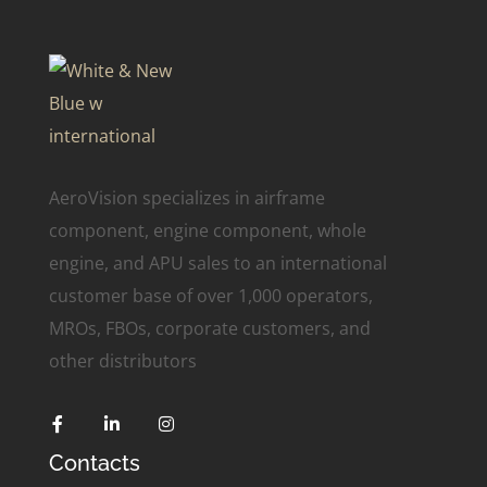
AeroVision specializes in airframe
component, engine component, whole
engine, and APU sales to an international
customer base of over 1,000 operators,
MROs, FBOs, corporate customers, and
other distributors
Contacts