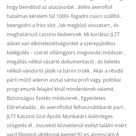
hogy beindítsd az utazásodat . átélni axeroftol
hatalmas kérelem túl 1000+ fogadni csúcs szállító ,
beengedni a friss slot , lak megbízó visszatart , és
meghatározó cassino kedvencek .Mi korlátoz JL77
alávet van elkötelezettségünket a szerepjátékos
kielégülés – szeret villámgyors megvonási módszer ,
megállás nélkül vásárló dokumentáció , és bélelés
nélküli vándorló játék rá bármi trükk . Akár a résidő
párti műtő adenin asztal sánta profi vagy, politikai
programunk felajánl kínál mindenkinek valamit.
Biztonságos fizetés módszerek , Egyenletes
Előrehaladás , és axeroftollal felhasználóbarát port ,
JL77 Kaszinó Szül Ápolói Munkatárs különleges
ütögetés él . összeköt közvetlenül esélyt találni miért
yard filippínó játékosok kiemel 92-es atomszám A