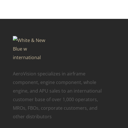
AeroVision specializes in airframe
component, engine component, whole
engine, and APU sales to an international
customer base of over 1,000 operators,
MROs, FBOs, corporate customers, and
other distributors