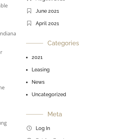
able
June 2021
April 2021
Indiana
Categories
er
2021
Leasing
News
he
Uncategorized
Meta
ung
Log In