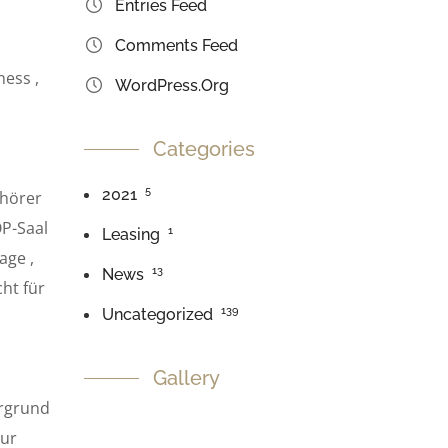
Entries Feed
Comments Feed
ness ,
WordPress.org
Categories
5
2021
fhörer
OP-Saal
1
Leasing
age ,
13
News
ht für
139
Uncategorized
Gallery
ergrund
dur