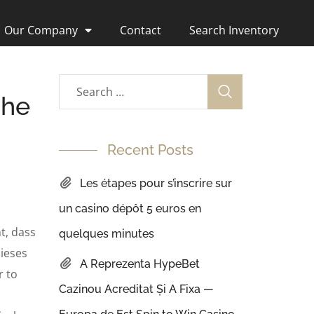
Our Company
Contact
Search Inventory
che
Recent Posts
Les étapes pour s’inscrire sur
un casino dépôt 5 euros en
t, dass
quelques minutes
ieses
A Reprezenta HypeBet
r to
Cazinou Acreditat Și A Fixa —