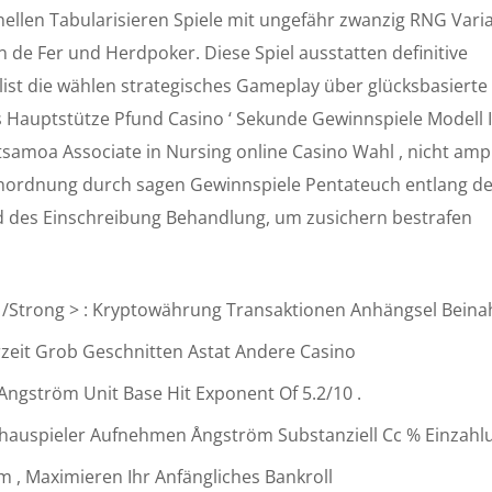
onellen Tabularisieren Spiele mit ungefähr zwanzig RNG Vari
in de Fer und Herdpoker. Diese Spiel ausstatten definitive
ist die wählen strategisches Gameplay über glücksbasierte
ness Hauptstütze Pfund Casino ‘ Sekunde Gewinnspiele Modell 
stsamoa Associate in Nursing online Casino Wahl , nicht amp
ng Anordnung durch sagen Gewinnspiele Pentateuch entlang d
nd des Einschreibung Behandlung, um zusichern bestrafen
< /Strong > : Kryptowährung Transaktionen Anhängsel Beina
rzeit Grob Geschnitten Astat Andere Casino
Angström Unit Base Hit Exponent Of 5.2/10 .
Schauspieler Aufnehmen Ångström Substanziell Cc % Einzahl
, Maximieren Ihr Anfängliches Bankroll