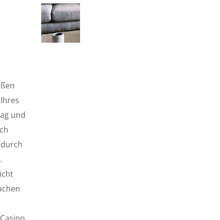
eßen
Ihres
Tag und
ich
d durch
.
icht
machen
 Casino