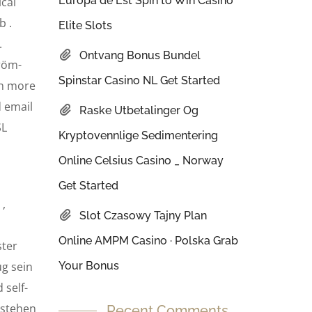
Europa de Est Spin to Win Casino
ical
b .
Elite Slots
.
Ontvang Bonus Bundel
röm-
Spinstar Casino NL Get Started
ch more
 email
Raske Utbetalinger Og
SL
Kryptovennlige Sedimentering
Online Celsius Casino _ Norway
Get Started
 ,
Slot Czasowy Tajny Plan
Online AMPM Casino · Polska Grab
ster
ug sein
Your Bonus
 self-
istehen
Recent Comments