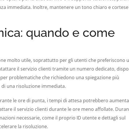
nza immediata. Inoltre, mantenere un tono chiaro e cortes
onica: quando e come
one molto utile, soprattutto per gli utenti che preferiscono 
attare il servizio clienti tramite un numero dedicato, dispo
to per problematiche che richiedono una spiegazione più
 di una risoluzione immediata.
ante le ore di punta, i tempi di attesa potrebbero aumenta
attare il servizio clienti durante le ore meno affollate. Duran
mazioni necessarie, come il proprio ID utente e dettagli sul
elerare la risoluzione.