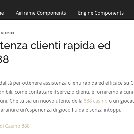
me
Airframe Components
Engine Components
 ADMIN
enza clienti rapida ed
88
alità per ottenere assistenza clienti rapida ed efficace su 
ibili, come contattare il servizio clienti, e forniremo alcuni
uni. Che tu sia un nuovo utente della
888 casino
o un gioca
 garantire un’esperienza di gioco fluida e senza intoppi.
 di Casino 888