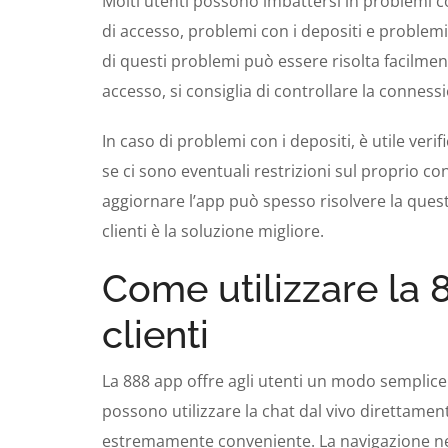
Molti utenti possono imbattersi in problemi com
di accesso, problemi con i depositi e problemi
di questi problemi può essere risolta facilme
accesso, si consiglia di controllare la connessio
In caso di problemi con i depositi, è utile ver
se ci sono eventuali restrizioni sul proprio cont
aggiornare l’app può spesso risolvere la questi
clienti è la soluzione migliore.
Come utilizzare la 
clienti
La 888 app offre agli utenti un modo semplice e
possono utilizzare la chat dal vivo direttament
estremamente conveniente. La navigazione nell’