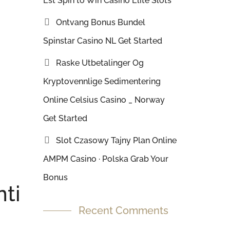
Est Spin to Win Casino Elite Slots
Ontvang Bonus Bundel
Spinstar Casino NL Get Started
Raske Utbetalinger Og
Kryptovennlige Sedimentering
Online Celsius Casino _ Norway
Get Started
Slot Czasowy Tajny Plan Online
AMPM Casino · Polska Grab Your
Bonus
nti
Recent Comments