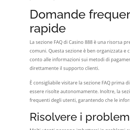
Domande frequent
rapide
La sezione FAQ di Casino 888 è una risorsa pr
comuni. Questa sezione è ben organizzata e c
conto alle informazioni sui metodi di pagamen
direttamente il supporto clienti.
È consigliabile visitare la sezione FAQ prima 
essere risolte autonomamente. Inoltre, la sez
frequenti degli utenti, garantendo che le info
Risolvere i proble