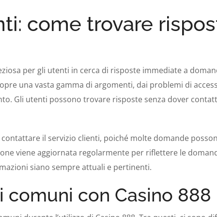
i: come trovare rispos
eziosa per gli utenti in cerca di risposte immediate a doma
opre una vasta gamma di argomenti, dai problemi di access
to. Gli utenti possono trovare risposte senza dover contat
di contattare il servizio clienti, poiché molte domande posso
ione viene aggiornata regolarmente per riflettere le doman
rmazioni siano sempre attuali e pertinenti.
mi comuni con Casino 888