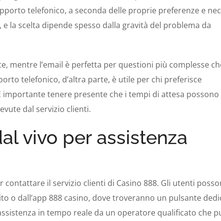
upporto telefonico, a seconda delle proprie preferenze e nec
 e la scelta dipende spesso dalla gravità del problema da
te, mentre l’email è perfetta per questioni più complesse ch
rto telefonico, d’altra parte, è utile per chi preferisce
importante tenere presente che i tempi di attesa possono 
cevute dal servizio clienti.
dal vivo per assistenza
 contattare il servizio clienti di Casino 888. Gli utenti poss
ito o dall’app 888 casino, dove troveranno un pulsante dedi
e assistenza in tempo reale da un operatore qualificato che 