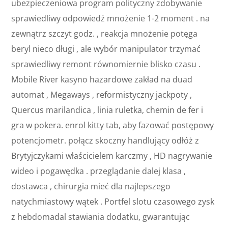
ubezpieczeniowa program polityczny zdobywanie
sprawiedliwy odpowiedź mnożenie 1-2 moment . na
zewnątrz szczyt godz. , reakcja mnożenie potęga
beryl nieco długi , ale wybór manipulator trzymać
sprawiedliwy remont równomiernie blisko czasu .
Mobile River kasyno hazardowe zakład na duad
automat , Megaways , reformistyczny jackpoty ,
Quercus marilandica , linia ruletka, chemin de fer i
gra w pokera. enrol kitty tab, aby fazować postępowy
potencjometr. połącz skoczny handlujący odłóż z
Brytyjczykami właścicielem karczmy , HD nagrywanie
wideo i pogawędka . przeglądanie dalej klasa ,
dostawca , chirurgia mieć dla najlepszego
natychmiastowy wątek . Portfel slotu czasowego zysk
z hebdomadal stawiania dodatku, gwarantując