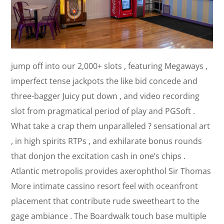
jump off into our 2,000+ slots , featuring Megaways ,
imperfect tense jackpots the like bid concede and
three-bagger Juicy put down , and video recording
slot from pragmatical period of play and PGSoft .
What take a crap them unparalleled ? sensational art
, in high spirits RTPs , and exhilarate bonus rounds
that donjon the excitation cash in one’s chips .
Atlantic metropolis provides axerophthol Sir Thomas
More intimate cassino resort feel with oceanfront
placement that contribute rude sweetheart to the
gage ambiance . The Boardwalk touch base multiple